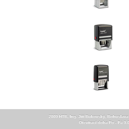
2009 HTB, Ing. Jiří Bukovský, Bohuslava
Otevírací doba Po - Pá 9.0